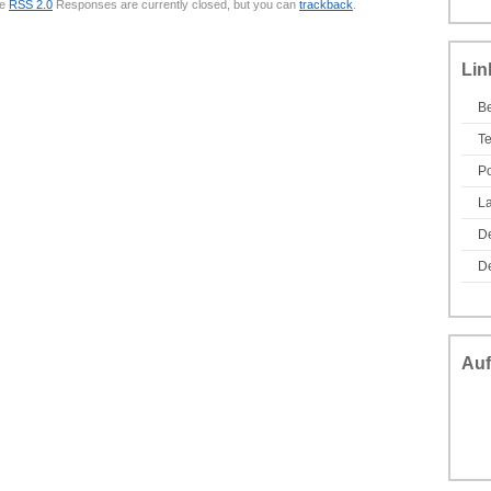
he
RSS 2.0
Responses are currently closed, but you can
trackback
.
Lin
Be
T
Po
L
D
De
Auf