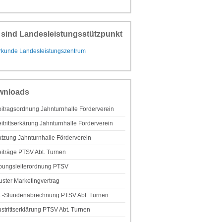
 sind Landesleistungsstützpunkt
wnloads
itragsordnung Jahnturnhalle Förderverein
itrittserkärung Jahnturnhalle Förderverein
tzung Jahnturnhalle Förderverein
iträge PTSV Abt. Turnen
bungsleiterordnung PTSV
ster Marketingvertrag
L-Stundenabrechnung PTSV Abt. Turnen
strittserklärung PTSV Abt. Turnen