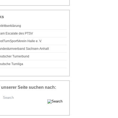
ks
itrittserklärung
eam Escalate des PTSV
stTurnSportVerein Halle e. V.
andesturnverband Sachsen-Anhalt
eutscher Turnerbund
utsche Turnliga
 unserer Seite suchen nach: