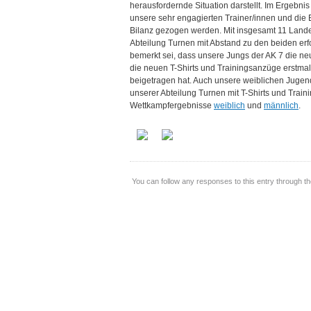
herausfordernde Situation darstellt. Im Ergebnis
unsere sehr engagierten Trainer/innen und die 
Bilanz gezogen werden. Mit insgesamt 11 Landesm
Abteilung Turnen mit Abstand zu den beiden er
bemerkt sei, dass unsere Jungs der AK 7 die 
die neuen T-Shirts und Trainingsanzüge erstmal
beigetragen hat. Auch unsere weiblichen Jugend
unserer Abteilung Turnen mit T-Shirts und Train
Wettkampfergebnisse
weiblich
und
männlich
.
You can follow any responses to this entry through t