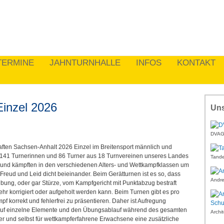
TERMINE
JAHNTURNHALLE
INFOS
KONTAKT
Einzel 2026
Uns
DVAG 
en Sachsen-Anhalt 2026 Einzel im Breitensport männlich und
tt. 141 Turnerinnen und 86 Turner aus 18 Turnvereinen unseres Landes
Tande
ert und kämpften in den verschiedenen Alters- und Wettkampfklassen um
Freud und Leid dicht beieinander. Beim Gerätturnen ist es so, dass
Andre
bung, oder gar Stürze, vom Kampfgericht mit Punktabzug bestraft
r korrigiert oder aufgeholt werden kann. Beim Turnen gibt es pro
 korrekt und fehlerfrei zu präsentieren. Daher ist Aufregung
 auf einzelne Elemente und den Übungsablauf während des gesamten
Archi
er und selbst für wettkampferfahrene Erwachsene eine zusätzliche