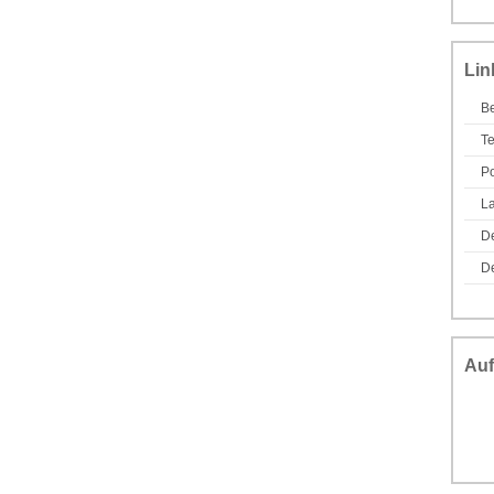
Lin
Be
T
Po
L
D
De
Auf