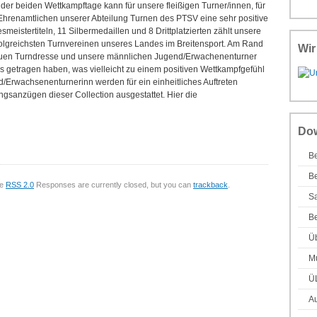
 der beiden Wettkampftage kann für unsere fleißigen Turner/innen, für
Ehrenamtlichen unserer Abteilung Turnen des PTSV eine sehr positive
eistertiteln, 11 Silbermedaillen und 8 Drittplatzierten zählt unsere
folgreichsten Turnvereinen unseres Landes im Breitensport. Am Rand
Wir
neuen Turndresse und unsere männlichen Jugend/Erwachenenturner
s getragen haben, was vielleicht zu einem positiven Wettkampfgefühl
/Erwachsenenturnerinn werden für ein einheitliches Auftreten
ingsanzügen dieser Collection ausgestattet. Hier die
Do
Be
Be
he
RSS 2.0
Responses are currently closed, but you can
trackback
.
Sa
Be
Ü
Mu
Ü
Au