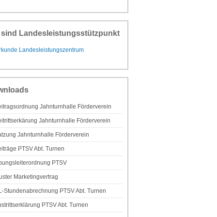
 sind Landesleistungsstützpunkt
wnloads
itragsordnung Jahnturnhalle Förderverein
itrittserkärung Jahnturnhalle Förderverein
tzung Jahnturnhalle Förderverein
iträge PTSV Abt. Turnen
bungsleiterordnung PTSV
ster Marketingvertrag
L-Stundenabrechnung PTSV Abt. Turnen
strittserklärung PTSV Abt. Turnen