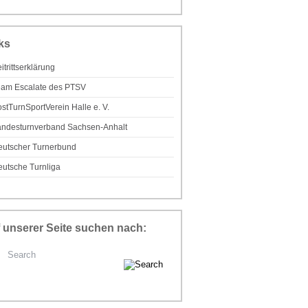
ks
itrittserklärung
eam Escalate des PTSV
stTurnSportVerein Halle e. V.
andesturnverband Sachsen-Anhalt
eutscher Turnerbund
utsche Turnliga
 unserer Seite suchen nach: