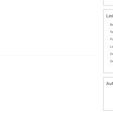
Lin
Be
T
Po
L
D
De
Auf