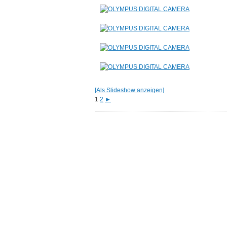
[Als Slideshow anzeigen]
1
2
►