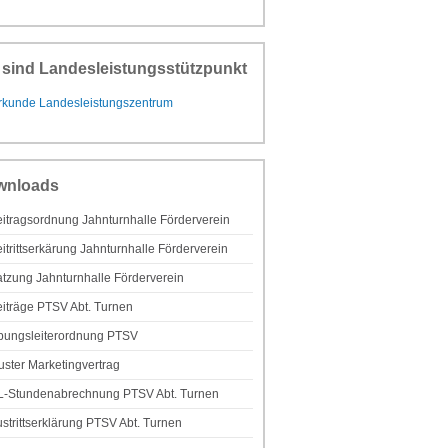
 sind Landesleistungsstützpunkt
wnloads
itragsordnung Jahnturnhalle Förderverein
itrittserkärung Jahnturnhalle Förderverein
tzung Jahnturnhalle Förderverein
iträge PTSV Abt. Turnen
bungsleiterordnung PTSV
ster Marketingvertrag
L-Stundenabrechnung PTSV Abt. Turnen
strittserklärung PTSV Abt. Turnen