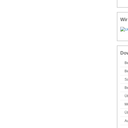
Wir
Do
Be
Be
Sa
Be
Ü
Mu
Ü
Au