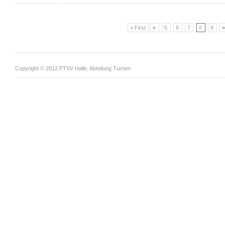
« First
«
5
6
7
8
9
Copyright © 2012 PTSV Halle, Abteilung Turnen