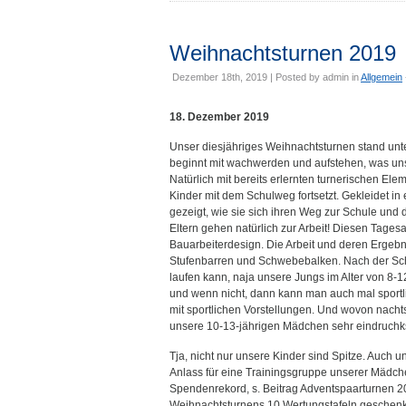
Weihnachtsturnen 2019
Dezember 18th, 2019 | Posted by
admin
in
Allgemein
18. Dezember 2019
Unser diesjähriges Weihnachtsturnen stand unte
beginnt mit wachwerden und aufstehen, was uns
Natürlich mit bereits erlernten turnerischen E
Kinder mit dem Schulweg fortsetzt. Gekleidet in
gezeigt, wie sie sich ihren Weg zur Schule und d
Eltern gehen natürlich zur Arbeit! Diesen Tage
Bauarbeiterdesign. Die Arbeit und deren Ergebn
Stufenbarren und Schwebebalken. Nach der Schu
laufen kann, naja unsere Jungs im Alter von 8-
und wenn nicht, dann kann man auch mal sportli
mit sportlichen Vorstellungen. Und wovon nacht
unsere 10-13-jährigen Mädchen sehr eindruchks
Tja, nicht nur unsere Kinder sind Spitze. Auch u
Anlass für eine Trainingsgruppe unserer Mädc
Spendenrekord, s. Beitrag Adventspaarturnen 2
Weihnachtsturnens 10 Wertungstafeln geschenkt