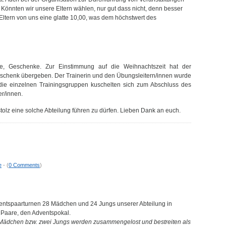
. Könnten wir unsere Eltern wählen, nur gut dass nicht, denn besser
Eltern von uns eine glatte 10,00, was dem höchstwert des
e, Geschenke. Zur Einstimmung auf die Weihnachtszeit hat der
chenk übergeben. Der Trainerin und den Übungsleitern/innen wurde
d die einzelnen Trainingsgruppen kuschelten sich zum Abschluss des
r/innen.
 stolz eine solche Abteilung führen zu dürfen. Lieben Dank an euch.
e
- (
0 Comments
)
entspaarturnen 28 Mädchen und 24 Jungs unserer Abteilung in
 Paare, den Adventspokal.
i Mädchen bzw. zwei Jungs werden zusammengelost und bestreiten als