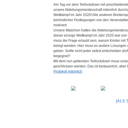
Am Tag vor dem Teillockdown mit anschließende
unsere Abteilungsmeisterschaft männlich durch
Wettkämpf im Jahr 2020! Alle anderen Breiten
behördlicher Festlegungen von den Veranstalte
motiviert.
Unsere Mädchen hatten die Abteilungsmeistersc
dieser einzige Wettkampf im Jahr 2020 war von h
muss die Frage erlaubt sein, warum Kinder mi
belegt werden. Hier muss es andere Lösungen 
geben. Sollte nicht jeder selbst entscheiden dür
begegnet?
Mit dem nun geltenden Teillockdown muss unser
geschlossen werden. Das ist bedauerlich, aber Ki
Protokoll männlich
[ALS 