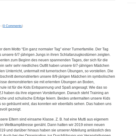
- (
0 Comments
)
r dem Motto “Ein ganz normaler Tag” einer Turnerfamilie. Der Tag
 unsere 6/7-jährigen Jungs in ihren Schlafanzugkostümen zeigten.
lementen zum Beginn des neuen spannenden Tages, der sich für die
 ein sehr sehr niedliches Outfit haben unsere 6/7-jährigen Mädchen
en Unterricht, untermalt mit turnerischen Übungen, so vorstellen. Die
sabschnitt demonstrierten unsere 8/9-järigen Mädchen im symbolischen
isse demonstrierten sie mit erlernten Übungen an Boden,
le ist für die Kids Entspannung und Spaß angesagt. Wie das so
12J haben da ihre eigenen Vorstellungen. Danach steht Training an
che und schulische Erfolge feiern. Beides untermalten unsere Kids
s so geträumt wird, das konnten wir ebenfalls sehen. Das haben uns
voll gezeigt.
nsere Eltern sind einsame Klasse. Z. B. hat eine Mutti aus eigenem
hen Wettkampfdresse genäht. Dann hatten wir 2019 einen neuen
019 und darüber hinaus haben sie unserer Abteilung anlässlich des
. Auch bei der Organisation zur Durchführung von Veranstaltungen