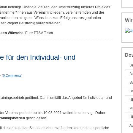
tion beteiligt. Über die Vielzahl der Unterstützung unseres Projektes
 Teilnehmer/innen aus Vereinsmitgliedern, vereinsfremden und der
e verbunden mit guten Wünschen zum Erfolg unseres geplanten
Wir
r Projekt zielstrebig voranzutreiben.
guten Wünsche.
Euer PTSV-Team
Do
e für den Individual- und
Be
Be
- (
0 Comments
)
Sa
Be
ainingsbetrieb geöffnet. Damit entfällt das Angebot für Individual- und
Ü
Mu
er Vereinssportbetrieb bis 10.03.2021 weiterhin untersagt. Daher
Ü
rainingsbetrieb
geschlossen.
Au
it dieser aktuellen Situation sehr unzufrieden sind und die sportliche