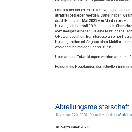
Betätigung an den Turngeräten sehr vermissen.
Laut § 8 der aktuellen EDV S-A darf jedoch bei
straffrei betrieben werden
. Daher haben wir un
der JTH auch im
Mai 2021
von Montag bis Freita
Nutzungseinheit soll 90 Minuten nicht überschr
vorzubeugen erheben wir eine Nutzungspauscha
€/Nutzungseinheit. Bei Interesse an einer Nutzu
Nutzungszeiten mit Angabe einer Mobilnr. über
was geht und melden uns tel. zurück.
Über weitere Entwicklungen werden wir hier inf
Folgend die Regelungen der aktuellen Eindämm
Abteilungsmeisterschaft
Dezember 17th, 2020 | Posted by
admin
in
Wettkämp
30. September 2020