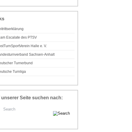
ks
itrittserklärung
eam Escalate des PTSV
stTurnSportVerein Halle e. V.
andesturnverband Sachsen-Anhalt
eutscher Turnerbund
utsche Turnliga
 unserer Seite suchen nach: