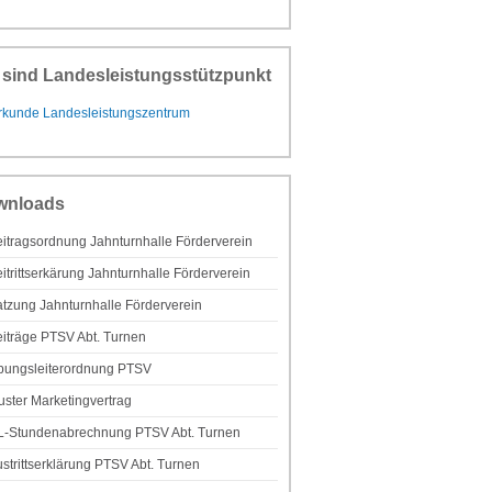
 sind Landesleistungsstützpunkt
wnloads
itragsordnung Jahnturnhalle Förderverein
itrittserkärung Jahnturnhalle Förderverein
tzung Jahnturnhalle Förderverein
iträge PTSV Abt. Turnen
bungsleiterordnung PTSV
ster Marketingvertrag
L-Stundenabrechnung PTSV Abt. Turnen
strittserklärung PTSV Abt. Turnen