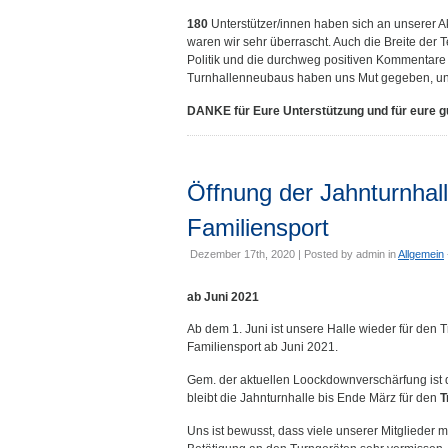
180
Unterstützer/innen haben sich an unserer Ak
waren wir sehr überrascht. Auch die Breite der
Politik und die durchweg positiven Kommentar
Turnhallenneubaus haben uns Mut gegeben, unse
DANKE für Eure Unterstützung und für eure 
Öffnung der Jahnturnhall
Familiensport
Dezember 17th, 2020 | Posted by
admin
in
Allgemein
ab Juni 2021
Ab dem 1. Juni ist unsere Halle wieder für den Tr
Familiensport ab Juni 2021.
Gem. der aktuellen Loockdownverschärfung ist d
bleibt die Jahnturnhalle bis Ende März für den
T
Uns ist bewusst, dass viele unserer Mitglieder m