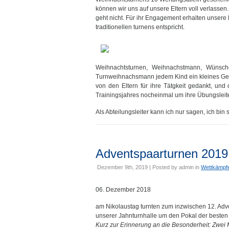
können wir uns auf unsere Eltern voll verlassen
geht nicht. Für ihr Engagement erhalten unsere 
traditionellen turnens entspricht.
Weihnachtsturnen, Weihnachstmann, Wünsch
Turnweihnachsmann jedem Kind ein kleines Ges
von den Eltern für ihre Tätgkeit gedankt, un
Trainingsjahres nocheinmal um ihre Übungsleite
Als Abteilungsleiter kann ich nur sagen, ich bin
Adventspaarturnen 2019
Dezember 9th, 2019 | Posted by
admin
in
Wettkämpf
06. Dezember 2018
am Nikolaustag turnten zum inzwischen 12. Adv
unserer Jahnturnhalle um den Pokal der besten
Kurz zur Erinnerung an die Besonderheit: Zwe