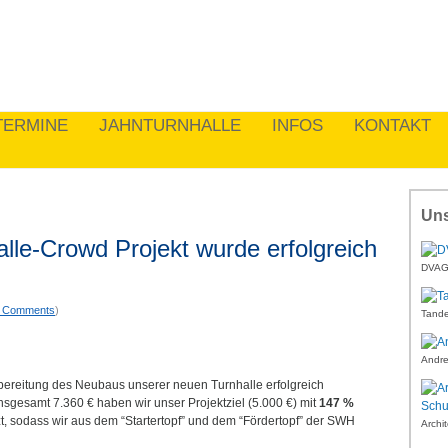
TERMINE
JAHNTURNHALLE
INFOS
KONTAKT
Uns
lle-Crowd Projekt wurde erfolgreich
DVAG 
 Comments
)
Tande
Andre
bereitung des Neubaus unserer neuen Turnhalle erfolgreich
gesamt 7.360 € haben wir unser Projektziel (5.000 €) mit
147 %
zt, sodass wir aus dem “Startertopf” und dem “Fördertopf” der SWH
Archi