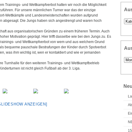
m Trainings- und Wettkampfverbot hatten wir noch die Möglichkeit
Au
zuführen. Für unsere männlichen Turner war das der einzige
sport-Wettkämpfe und Landesmeisterschaften wurden aufgrund
Ausw
rn abgesagt. Die Jungs haben sich angestrengt und waren hoch
nach
The
haft aus organisatorischen Gründen zu einem früheren Termin. Auch
oher Motivation geprägt. Hier trifft dasselbe wie bei den Jungs zu. Es
t Trainings- und Wettkampfverbot von wem und aus welchem Grund
als bequeme pauschale Bestrafungen der Kinder durch Spotverbot
Aus
fen, was ihm wichtig ist, wen er kontaktiert und wie er jemanden
Ausw
e Turnhalle für den weiteren Trainings- und Wettkampfbetrieb
nach
nderturnen ist nicht gleich Fußball ab der 3. Liga.
Zeitp
Neu
La
SLIDESHOW ANZEIGEN]
Ab
Ei
NE
15