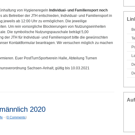
 Einhaltung von Hygieneregeln
Individual- und Familiensport noch
s als Betreiber der JTH entschieden, Individual- und Familiensport in
Lin
g jeweils ab 12:00 Uhr zu ermöglichen. Die jeweilige
eiten. Um rein vorsorgliche Blockierungen von Nutzungseinheiten
Be
le. Die symbolische Nutzungspauschale beträgt 5,00
ng der JTH für Individual- und Familiensport bitte die gewünschten
T
 unser Kontaktformular beantragen. Wir versuchen möglich zu machen
Po
L
ormieren. Euer PostTurnSportverein Halle, Abteilung Turnen
D
unsverordnung Sachsen-Anhalt, gültig bis 10.03.2021
De
Auf
 männlich 2020
fe
- (
0 Comments
)