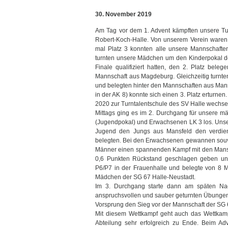
30. November 2019
Am Tag vor dem 1. Advent kämpften unsere Tu
Robert-Koch-Halle. Von unserem Verein waren 
mal Platz 3 konnten alle unsere Mannschaften
turnten unsere Mädchen um den Kinderpokal de
Finale qualifiziert hatten, den 2. Platz bel
Mannschaft aus Magdeburg. Gleichzeitig turnte
und belegten hinter den Mannschaften aus Mansf
in der AK 8) konnte sich einen 3. Platz erturnen
2020 zur Turntalentschule des SV Halle wechsel
Mittags ging es im 2. Durchgang für unsere m
(Jugendpokal) und Erwachsenen LK 3 los. Unse
Jugend den Jungs aus Mansfeld den verdient
belegten. Bei den Erwachsenen gewannen souver
Männer einen spannenden Kampf mit den Mansfe
0,6 Punkten Rückstand geschlagen geben und
P6/P7 in der Frauenhalle und belegte von 8 M
Mädchen der SG 67 Halle-Neustadt.
Im 3. Durchgang starte dann am späten Nac
anspruchsvollen und sauber geturnten Übungen 
Vorsprung den Sieg vor der Mannschaft der SG 
Mit diesem Wettkampf geht auch das Wettkampf
Abteilung sehr erfolgreich zu Ende. Beim A