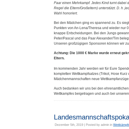
Paar einen Mehrkampf. Jedes Kind turnt dabei d
Regel die Eltern/Großeltern) unterstützt. D. h. 
Wahl honoriert.
Bei den Mädchen ging es spannend zu. Es siegt
Punkten von An-Lena/Theresa und wieder nur 0,5
knappe Entscheidungen. Bei den Jungs gewann 
Peter/Pascal und das Paar Alexander/Tim belegt
Unseren großzügigen Sponsoren können wir zu
Achtung: Die 1000 € Marke wurde erneut gekn
Eltern.
Im kommenden Jahr werden wir für Eure Spende
kompletten Wettkampfsatzes (Trikot, Hose Kurz 
Mädchenmannschaften neue Wettkampfanzüge
Auch bedanken wir uns bei den ehrenamtlichen 
Wettkampfes beigetragen und auch bei unseren 
Landesmannschaftspoka
Dezember 5th, 2019 | Posted by
admin
in
Wettkämpf