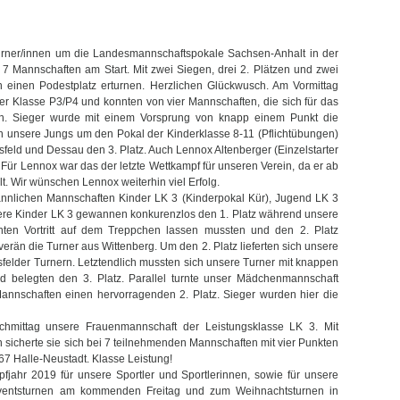
rner/innen um die Landesmannschaftspokale Sachsen-Anhalt in der
7 Mannschaften am Start. Mit zwei Siegen, drei 2. Plätzen und zwei
 einen Podestplatz erturnen. Herzlichen Glückwusch. Am Vormittag
r Klasse P3/P4 und konnten von vier Mannschaften, die sich für das
egen. Sieger wurde mit einem Vorsprung von knapp einem Punkt die
n unsere Jungs um den Pokal der Kinderklasse 8-11 (Pflichtübungen)
eld und Dessau den 3. Platz. Auch Lennox Altenberger (Einzelstarter
. Für Lennox war das der letzte Wettkampf für unseren Verein, da er ab
t. Wir wünschen Lennox weiterhin viel Erfolg.
ännlichen Mannschaften Kinder LK 3 (Kinderpokal Kür), Jugend LK 3
re Kinder LK 3 gewannen konkurenzlos den 1. Platz während unsere
en Vortritt auf dem Treppchen lassen mussten und den 2. Platz
än die Turner aus Wittenberg. Um den 2. Platz lieferten sich unsere
lder Turnern. Letztendlich mussten sich unsere Turner mit knappen
 belegten den 3. Platz. Parallel turnte unser Mädchenmannschaft
annschaften einen hervorragenden 2. Platz. Sieger wurden hier die
hmittag unsere Frauenmannschaft der Leistungsklasse LK 3. Mit
sicherte sie sich bei 7 teilnehmenden Mannschaften mit vier Punkten
67 Halle-Neustadt. Klasse Leistung!
jahr 2019 für unsere Sportler und Sportlerinnen, sowie für unsere
dventsturnen am kommenden Freitag und zum Weihnachtsturnen in