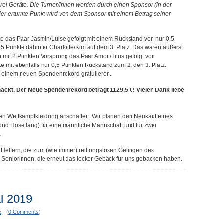
rei Geräte. Die Turner/innen werden durch einen Sponsor (in der
jeder erturnte Punkt wird von dem Sponsor mit einem Betrag seiner
e das Paar Jasmin/Luise gefolgt mit einem Rückstand von nur 0,5
 Punkte dahinter Charlotte/Kim auf dem 3. Platz. Das waren äußerst
mit 2 Punkten Vorsprung das Paar Amon/Titus gefolgt von
e mit ebenfalls nur 0,5 Punkten Rückstand zum 2. den 3. Platz.
 einem neuen Spendenrekord gratulieren.
ackt. Der Neue Spendenrekord beträgt 1129,5 €! Vielen Dank liebe
n Wettkampfkleidung anschaffen. Wir planen den Neukauf eines
und Hose lang) für eine männliche Mannschaft und für zwei
.
Helfern, die zum (wie immer) reibungslosen Gelingen des
Seniorinnen, die erneut das lecker Gebäck für uns gebacken haben.
l 2019
e
- (
0 Comments
)